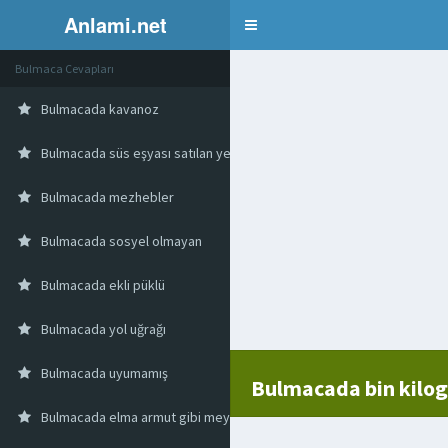
Anlami.net
Bulmaca
Bulmaca Cevapları
Bulmacada kavanoz
Bulmacada süs eşyası satılan yer
Bulmacada mezhebler
Bulmacada sosyel olmayan
Bulmacada ekli püklü
Bulmacada yol uğrağı
Bulmacada uyumamış
Bulmacada bin kilo
Bulmacada elma armut gibi meyvelerin yenmeyen kısmı