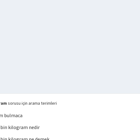
gram
sorusu için arama terimleri
am bulmaca
in kilogram nedir
bin kilogram ne demek