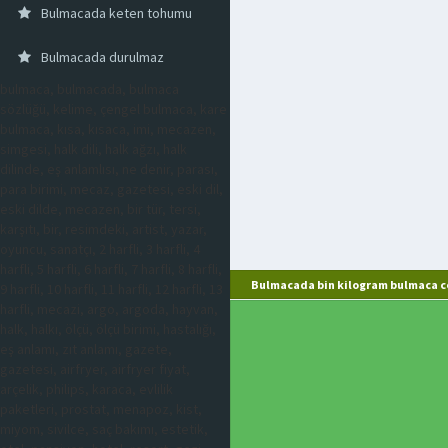
Bulmacada keten tohumu
Bulmacada durulmaz
bulmaca, bulmacada, bulmaca
sözlüğü, kelime, çengel bulmaca, kare
bulmaca, kısa, kısaca, imi, mecazen,
simgesi, halk dili, halk ağzı, halk
dilinde, eş anlamlısı, ne denir, parası,
para birimi, mecaz, gazetesi, eski dil,
eski dilde, mecazen, bir tür, tersi,
karşıtı, bir, resimdeki, artist, yazar,
oyuncu, sanatçı, 2 harfli, 3 harfli, 4
harfli, 5 harfli, 6 harfli, 7 harfli, 8 harfli,
Bulmacada bin kilogram bulmaca c
9 harfli, 10 harfli, 11 harfli, 12 harfli, 13
harfli, mecazi, argo, argoda, hayvan,
halk, halkı, ölçü, ölçü birimi, hastalığı,
eş anlamı, zıt anlamı, gazete,
gazetesi, airfryer, airfryer fiyat,
arçelik, philips, karaca, evlilik
paketleri, prostat, menapoz, kist,
miyom, sivilce, saç bakımı, estetik,