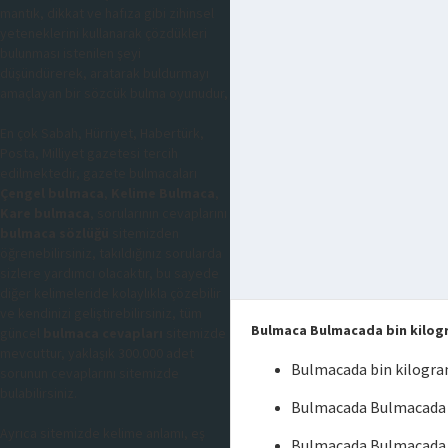
mantık, dikkat ve hafıza gibi zihinsel
yeteneklerini kullanarak çözdükleri
bulunması istenilen şeyi
düşündürerek, aratarak buldurmayı
amaçlayan bir sözcük bulma oyunudur,
En çok Sabah, Hürriyet, Habertürk,
Posta, Milliyet gazetesi tercih
edilmektedir, gazete bulmacaları
Çengel bulmaca
,
Kelime Bulmaca
,
Kare bulmaca
, sorularının cevaplarını
bulmaca sözlüğü
sitemizden
öğrenebilirsiniz, takıldığınız sorularda
sizlere yardımcı olacaktır, bu sayede
diğer kelimeleride kolaylıkla çözebilir
ve kendinizi geliştirebilirsiniz, tüm
Bulmaca Bulmacada bin kilo
güncel
bulmaca cevapları
sitemizde
mevcuttur, yaklaşık 300.000 adet
Bulmacada bin kilogr
sorunun cevaplarını sitemizde
bulabilirsiniz.
Bulmacada Bulmacada b
Ayrıca sitemizde kelime anlamı, eş
Bulmacada Bulmacada 