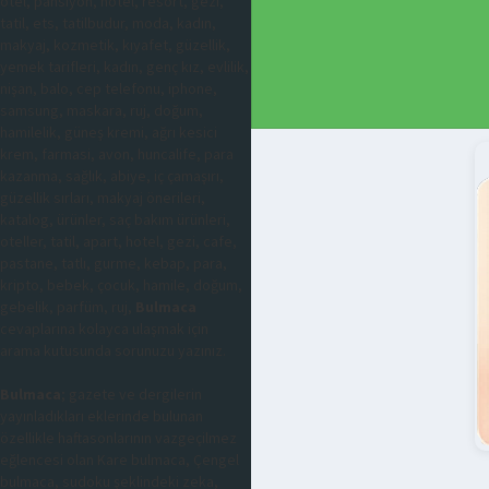
otel, pansiyon, hotel, resort, gezi,
tatil, ets, tatilbudur, moda, kadın,
makyaj, kozmetik, kıyafet, güzellik,
yemek tarifleri, kadın, genç kız, evlilik,
nişan, balo, cep telefonu, iphone,
samsung, maskara, ruj, doğum,
hamilelik, güneş kremi, ağrı kesici
krem, farmasi, avon, huncalife, para
kazanma, sağlık, abiye, iç çamaşırı,
güzellik sırları, makyaj önerileri,
katalog, ürünler, saç bakım ürünleri,
oteller, tatil, apart, hotel, gezi, cafe,
pastane, tatlı, gurme, kebap, para,
kripto, bebek, çocuk, hamile, doğum,
gebelik, parfüm, ruj,
Bulmaca
cevaplarına kolayca ulaşmak için
arama kutusunda sorunuzu yazınız.
Bulmaca
; gazete ve dergilerin
yayınladıkları eklerinde bulunan
özellikle haftasonlarının vazgeçilmez
eğlencesi olan Kare bulmaca, Çengel
bulmaca, sudoku şeklindeki zeka,