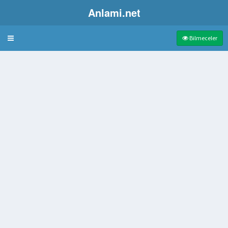
Anlami.net
Bulmaca
Bilmeceler
arın etkileyemediği gizli kuytu yer siper
çesinde Yer Alan Körfez
nda Verilen Sebze