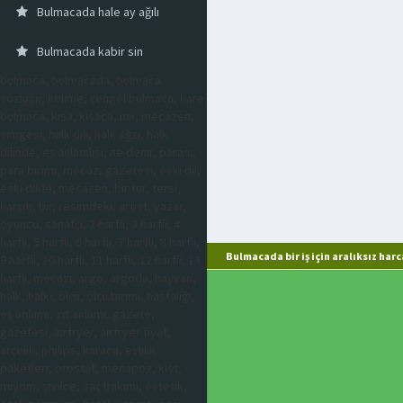
Bulmacada hale ay ağılı
Bulmacada kabir sin
bulmaca, bulmacada, bulmaca
sözlüğü, kelime, çengel bulmaca, kare
bulmaca, kısa, kısaca, imi, mecazen,
simgesi, halk dili, halk ağzı, halk
dilinde, eş anlamlısı, ne denir, parası,
para birimi, mecaz, gazetesi, eski dil,
eski dilde, mecazen, bir tür, tersi,
karşıtı, bir, resimdeki, artist, yazar,
oyuncu, sanatçı, 2 harfli, 3 harfli, 4
harfli, 5 harfli, 6 harfli, 7 harfli, 8 harfli,
Bulmacada bir iş için aralıksız ha
9 harfli, 10 harfli, 11 harfli, 12 harfli, 13
harfli, mecazi, argo, argoda, hayvan,
halk, halkı, ölçü, ölçü birimi, hastalığı,
eş anlamı, zıt anlamı, gazete,
gazetesi, airfryer, airfryer fiyat,
arçelik, philips, karaca, evlilik
paketleri, prostat, menapoz, kist,
miyom, sivilce, saç bakımı, estetik,