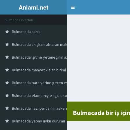
Anlami.net
Bulmaca
Bulmaca Cevapları
Bulmacada sanık
Bulmacada akışkanı aktaran makine
Bulmacada işitme yeteneğinin azalması
Bulmacada manyetik alan birimi
Bulmacada para yerine geçen eşya
Bulmacada ekonomiyle ilgili ekonomik
Bulmacada nazi partisinin askeri polis örgütü
Bulmacada bir iş içi
Bulmacada yapay uyku durumu