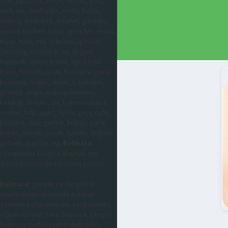
otel, pansiyon, hotel, resort, gezi,
tatil, ets, tatilbudur, moda, kadın,
makyaj, kozmetik, kıyafet, güzellik,
yemek tarifleri, kadın, genç kız, evlilik,
nişan, balo, cep telefonu, iphone,
samsung, maskara, ruj, doğum,
hamilelik, güneş kremi, ağrı kesici
krem, farmasi, avon, huncalife, para
kazanma, sağlık, abiye, iç çamaşırı,
güzellik sırları, makyaj önerileri,
katalog, ürünler, saç bakım ürünleri,
oteller, tatil, apart, hotel, gezi, cafe,
pastane, tatlı, gurme, kebap, para,
kripto, bebek, çocuk, hamile, doğum,
gebelik, parfüm, ruj,
Bulmaca
cevaplarına kolayca ulaşmak için
arama kutusunda sorunuzu yazınız.
Bulmaca
; gazete ve dergilerin
yayınladıkları eklerinde bulunan
özellikle haftasonlarının vazgeçilmez
eğlencesi olan Kare bulmaca, Çengel
bulmaca, sudoku şeklindeki zeka,