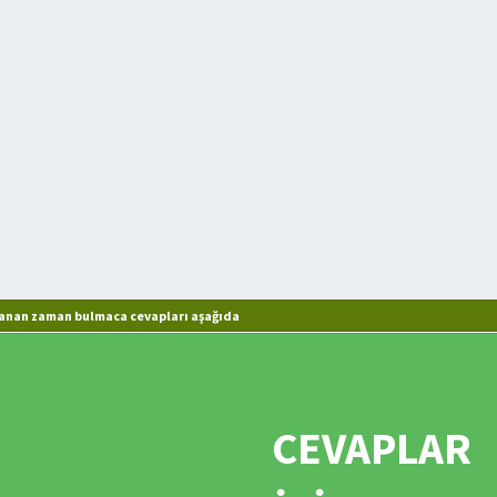
rcanan zaman bulmaca cevapları aşağıda
CEVAPLAR