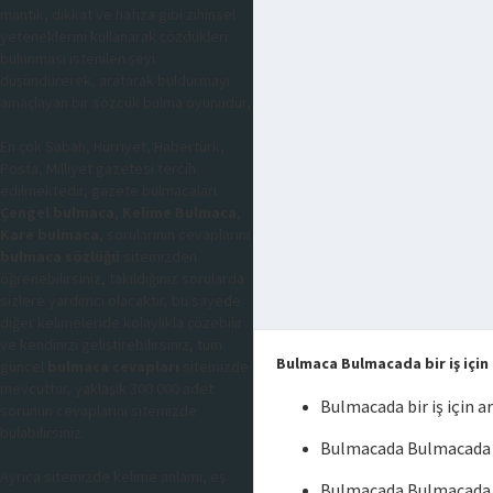
mantık, dikkat ve hafıza gibi zihinsel
yeteneklerini kullanarak çözdükleri
bulunması istenilen şeyi
düşündürerek, aratarak buldurmayı
amaçlayan bir sözcük bulma oyunudur,
En çok Sabah, Hürriyet, Habertürk,
Posta, Milliyet gazetesi tercih
edilmektedir, gazete bulmacaları
Çengel bulmaca
,
Kelime Bulmaca
,
Kare bulmaca
, sorularının cevaplarını
bulmaca sözlüğü
sitemizden
öğrenebilirsiniz, takıldığınız sorularda
sizlere yardımcı olacaktır, bu sayede
diğer kelimeleride kolaylıkla çözebilir
ve kendinizi geliştirebilirsiniz, tüm
Bulmaca Bulmacada bir iş için
güncel
bulmaca cevapları
sitemizde
mevcuttur, yaklaşık 300.000 adet
Bulmacada bir iş için 
sorunun cevaplarını sitemizde
bulabilirsiniz.
Bulmacada Bulmacada bi
Ayrıca sitemizde kelime anlamı, eş
Bulmacada Bulmacada b