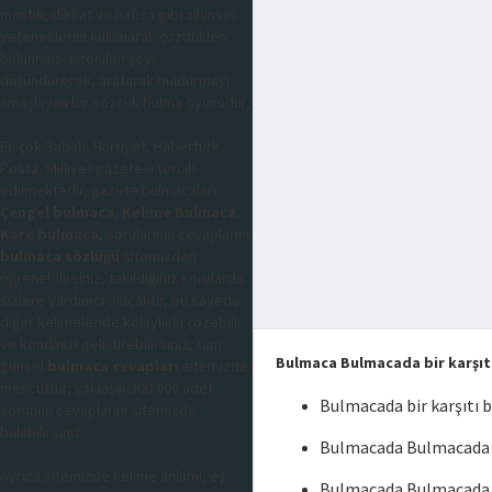
mantık, dikkat ve hafıza gibi zihinsel
yeteneklerini kullanarak çözdükleri
bulunması istenilen şeyi
düşündürerek, aratarak buldurmayı
amaçlayan bir sözcük bulma oyunudur,
En çok Sabah, Hürriyet, Habertürk,
Posta, Milliyet gazetesi tercih
edilmektedir, gazete bulmacaları
Çengel bulmaca
,
Kelime Bulmaca
,
Kare bulmaca
, sorularının cevaplarını
bulmaca sözlüğü
sitemizden
öğrenebilirsiniz, takıldığınız sorularda
sizlere yardımcı olacaktır, bu sayede
diğer kelimeleride kolaylıkla çözebilir
ve kendinizi geliştirebilirsiniz, tüm
Bulmaca Bulmacada bir karşıt
güncel
bulmaca cevapları
sitemizde
mevcuttur, yaklaşık 300.000 adet
Bulmacada bir karşıtı
sorunun cevaplarını sitemizde
bulabilirsiniz.
Bulmacada Bulmacada bi
Ayrıca sitemizde kelime anlamı, eş
Bulmacada Bulmacada b