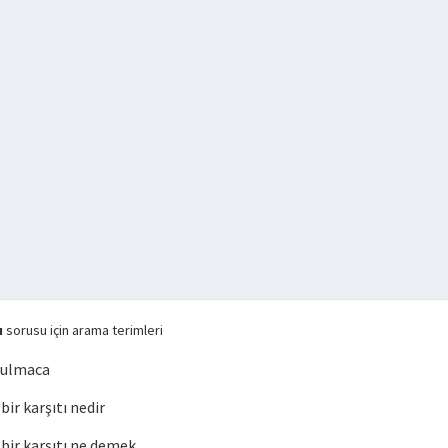
ı
sorusu için arama terimleri
 bulmaca
r karşıtı nedir
ir karşıtı ne demek