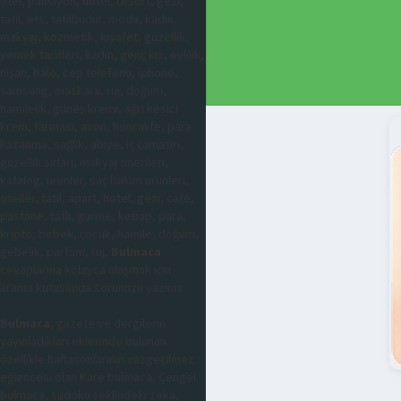
otel, pansiyon, hotel, resort, gezi,
tatil, ets, tatilbudur, moda, kadın,
makyaj, kozmetik, kıyafet, güzellik,
yemek tarifleri, kadın, genç kız, evlilik,
nişan, balo, cep telefonu, iphone,
samsung, maskara, ruj, doğum,
hamilelik, güneş kremi, ağrı kesici
krem, farmasi, avon, huncalife, para
kazanma, sağlık, abiye, iç çamaşırı,
güzellik sırları, makyaj önerileri,
katalog, ürünler, saç bakım ürünleri,
oteller, tatil, apart, hotel, gezi, cafe,
pastane, tatlı, gurme, kebap, para,
kripto, bebek, çocuk, hamile, doğum,
gebelik, parfüm, ruj,
Bulmaca
cevaplarına kolayca ulaşmak için
arama kutusunda sorunuzu yazınız.
Bulmaca
; gazete ve dergilerin
yayınladıkları eklerinde bulunan
özellikle haftasonlarının vazgeçilmez
eğlencesi olan Kare bulmaca, Çengel
bulmaca, sudoku şeklindeki zeka,