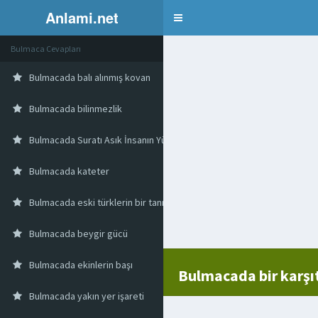
Anlami.net
Bulmaca
Bulmaca Cevapları
Bulmacada balı alınmış kovan
Bulmacada bilinmezlik
Bulmacada Suratı Asık İnsanın Yüzünden Düşen Böyle Olur
Bulmacada kateter
Bulmacada eski türklerin bir tanrıçası
Bulmacada beygir gücü
Bulmacada ekinlerin başı
Bulmacada bir karşı
Bulmacada yakın yer işareti