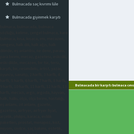
Bulmacada saç kıvrımı lüle
Bulmacada giyinmek karşıtı
bulmaca, bulmacada, bulmaca
sözlüğü, kelime, çengel bulmaca, kare
bulmaca, kısa, kısaca, imi, mecazen,
simgesi, halk dili, halk ağzı, halk
dilinde, eş anlamlısı, ne denir, parası,
para birimi, mecaz, gazetesi, eski dil,
eski dilde, mecazen, bir tür, tersi,
karşıtı, bir, resimdeki, artist, yazar,
oyuncu, sanatçı, 2 harfli, 3 harfli, 4
harfli, 5 harfli, 6 harfli, 7 harfli, 8 harfli,
Bulmacada bir karşıtı bulmaca cev
9 harfli, 10 harfli, 11 harfli, 12 harfli, 13
harfli, mecazi, argo, argoda, hayvan,
halk, halkı, ölçü, ölçü birimi, hastalığı,
eş anlamı, zıt anlamı, gazete,
gazetesi, airfryer, airfryer fiyat,
arçelik, philips, karaca, evlilik
paketleri, prostat, menapoz, kist,
miyom, sivilce, saç bakımı, estetik,