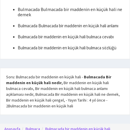
Bulmacada Bulmacada bir maddenin en küçük hali ne
demek
Bulmacada Bulmacada bir maddenin en küçük hali anlamı
Bulmacada bir maddenin en küçük hali bulmaca cevabı
Bulmacada bir maddenin en küçük hali bulmaca sözlüğü
Soru: Bulmacada bir maddenin en küçük hali
-
Bulmacada Bir
maddenin en küçük hali nedir,
Bir maddenin en küçük hali
bulmaca cevabı, Bir maddenin en küçük hali bulmaca anlamı
açıklaması nedir, Bulmacada Bir maddenin en küçük hali ne demek,
Bir maddenin en küçük hali çengel,
- Yayın Tarihi :
4 yıl önce
-
2
Bulmacada bir maddenin en küçük hali
Anasayfa
Bulmaca
Bulmacada bir maddenin en küçük hali