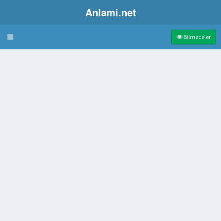
Anlami.net
Bulmaca
Bilmeceler
en tabaka
ndıkları yeteneklilik gücü
i Taşınabilir Müzik Aleti
i