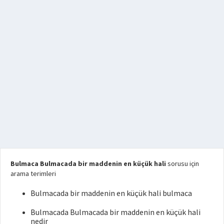
Bulmaca Bulmacada bir maddenin en küçük hali
sorusu için
arama terimleri
Bulmacada bir maddenin en küçük hali bulmaca
Bulmacada Bulmacada bir maddenin en küçük hali
nedir