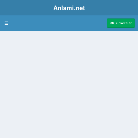
Anlami.net
Bulmaca
Bilmeceler
 alan jimnastik ayakkabısı
yarayan çivi
e gösterme