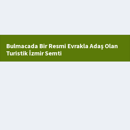
renkli iri bir kelebek türü
ği
Bulmacada Bir Resmi Evrakla Adaş Olan
Turistik İzmir Semti