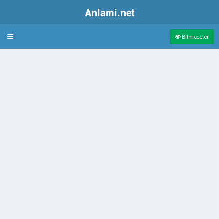
Anlami.net
Bulmaca
Bilmeceler
birimi
ne verilen ad
n