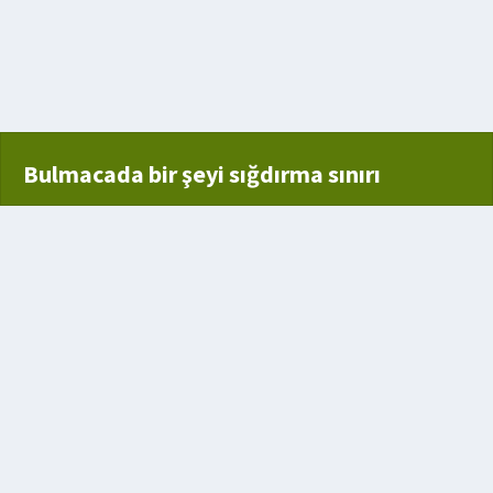
t sıva
ement
Bulmacada bir şeyi sığdırma sınırı