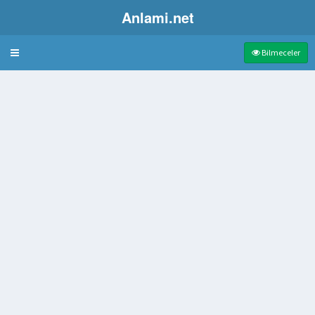
Anlami.net
Bulmaca
Bilmeceler
ı nedir
u
ran Kişi