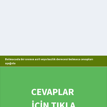
Bulmacada bir sıvının asit veya bazlik derecesi bulmaca cevapları
aşağıda
CEVAPLAR
İÇİN TIKLA