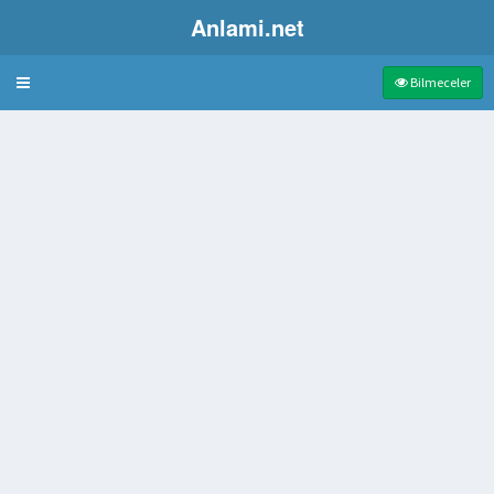
Anlami.net
Bulmaca
Bilmeceler
inin başı
 uzunluk