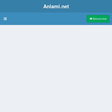
Anlami.net
Bulmaca
Bilmeceler
n
arasındaki bölümü
nce