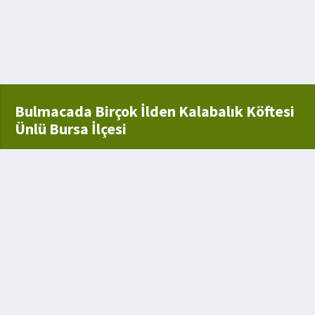
nzeyen bir meyve
 vararak
ği bestekarı
Bulmacada Birçok İlden Kalabalık Köftesi
Ünlü Bursa İlçesi