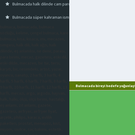
Bulmacada halk dilinde cam parçası
Bulmacada süper kahraman ismi taşıyan ilimiz
bulmaca, bulmacada, bulmaca
sözlüğü, kelime, çengel bulmaca, kare
bulmaca, kısa, kısaca, imi, mecazen,
simgesi, halk dili, halk ağzı, halk
dilinde, eş anlamlısı, ne denir, parası,
para birimi, mecaz, gazetesi, eski dil,
eski dilde, mecazen, bir tür, tersi,
karşıtı, bir, resimdeki, artist, yazar,
oyuncu, sanatçı, 2 harfli, 3 harfli, 4
harfli, 5 harfli, 6 harfli, 7 harfli, 8 harfli,
Bulmacada bireyi hedefe yoğunlaş
9 harfli, 10 harfli, 11 harfli, 12 harfli, 13
harfli, mecazi, argo, argoda, hayvan,
halk, halkı, ölçü, ölçü birimi, hastalığı,
eş anlamı, zıt anlamı, gazete,
gazetesi, airfryer, airfryer fiyat,
arçelik, philips, karaca, evlilik
paketleri, prostat, menapoz, kist,
miyom, sivilce, saç bakımı, estetik,