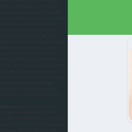
otel, pansiyon, hotel, resort, gezi,
tatil, ets, tatilbudur, moda, kadın,
makyaj, kozmetik, kıyafet, güzellik,
yemek tarifleri, kadın, genç kız, evlilik,
nişan, balo, cep telefonu, iphone,
samsung, maskara, ruj, doğum,
hamilelik, güneş kremi, ağrı kesici
krem, farmasi, avon, huncalife, para
kazanma, sağlık, abiye, iç çamaşırı,
güzellik sırları, makyaj önerileri,
katalog, ürünler, saç bakım ürünleri,
oteller, tatil, apart, hotel, gezi, cafe,
pastane, tatlı, gurme, kebap, para,
kripto, bebek, çocuk, hamile, doğum,
gebelik, parfüm, ruj,
Bulmaca
cevaplarına kolayca ulaşmak için
arama kutusunda sorunuzu yazınız.
Bulmaca
; gazete ve dergilerin
yayınladıkları eklerinde bulunan
özellikle haftasonlarının vazgeçilmez
eğlencesi olan Kare bulmaca, Çengel
bulmaca, sudoku şeklindeki zeka,