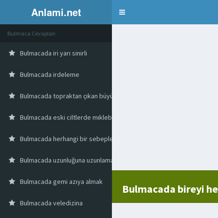
Anlami.net
Bulmaca
Bulmaca Cevapları
Bulmacada iri yarı sinirli
Bulmacada irdeleme
Bulmacada topraktan çıkan büyüyen
Bulmacada eski ciltlerde mıklebin kapağa bağlandığı yere verilen ad
Bulmacada herhangi bir sebeple acelecilik
Bulmacada uzunluğuna uzunlamasına olan boyuna
Bulmacada gemi azıya almak
Bulmacada bireyi h
Bulmacada veledizina