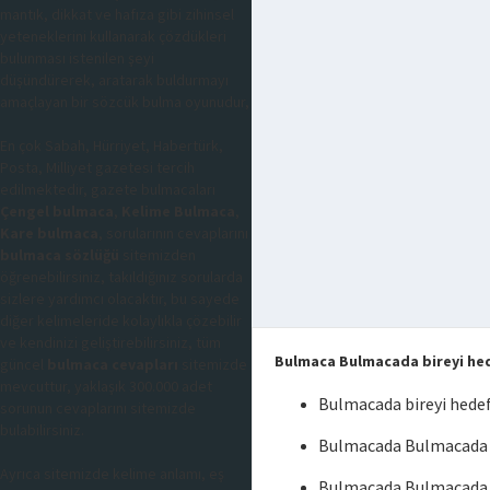
mantık, dikkat ve hafıza gibi zihinsel
yeteneklerini kullanarak çözdükleri
bulunması istenilen şeyi
düşündürerek, aratarak buldurmayı
amaçlayan bir sözcük bulma oyunudur,
En çok Sabah, Hürriyet, Habertürk,
Posta, Milliyet gazetesi tercih
edilmektedir, gazete bulmacaları
Çengel bulmaca
,
Kelime Bulmaca
,
Kare bulmaca
, sorularının cevaplarını
bulmaca sözlüğü
sitemizden
öğrenebilirsiniz, takıldığınız sorularda
sizlere yardımcı olacaktır, bu sayede
diğer kelimeleride kolaylıkla çözebilir
ve kendinizi geliştirebilirsiniz, tüm
Bulmaca Bulmacada bireyi he
güncel
bulmaca cevapları
sitemizde
mevcuttur, yaklaşık 300.000 adet
Bulmacada bireyi hede
sorunun cevaplarını sitemizde
bulabilirsiniz.
Bulmacada Bulmacada b
Ayrıca sitemizde kelime anlamı, eş
Bulmacada Bulmacada b