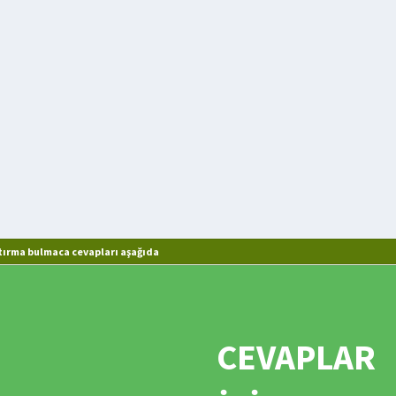
tırma bulmaca cevapları aşağıda
CEVAPLAR