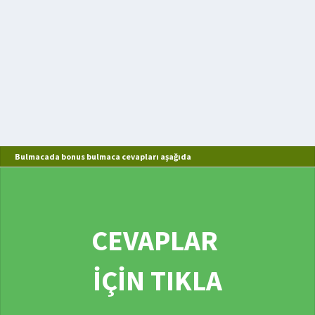
Bulmacada bonus bulmaca cevapları aşağıda
CEVAPLAR
İÇİN TIKLA