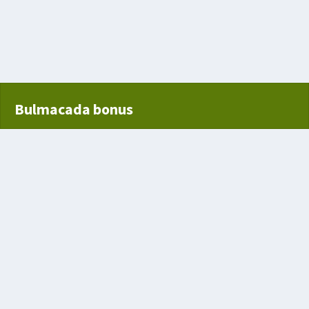
dığı kapalı çarşı
Bulmacada bonus