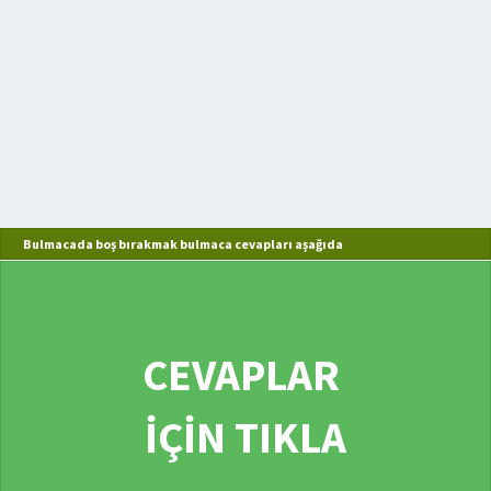
Bulmacada boş bırakmak bulmaca cevapları aşağıda
CEVAPLAR
İÇİN TIKLA