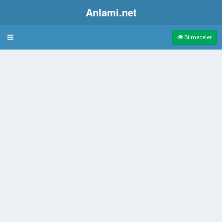
Anlami.net
Bulmaca
Bilmeceler
iksindirici
lim
 alınan iş