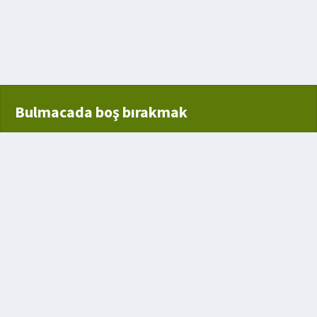
cilalanması parlatılması
mi
Bulmacada boş bırakmak