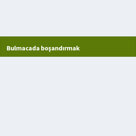
an Polis Bölümü
ıklar
Bulmacada boşandırmak