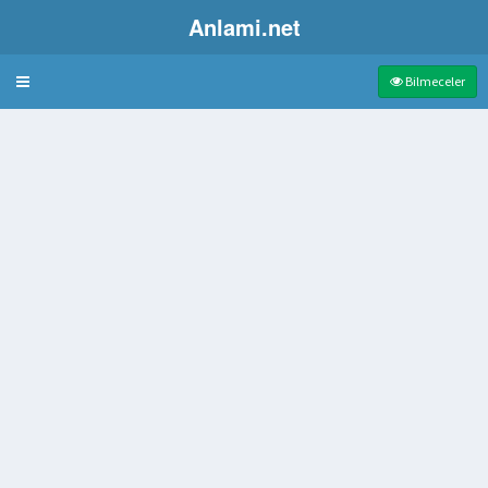
Anlami.net
Bulmaca
Bilmeceler
ekne
yar heyetindeki kişi
ağıtmak için kurulmuş hayır kurumu
gesi