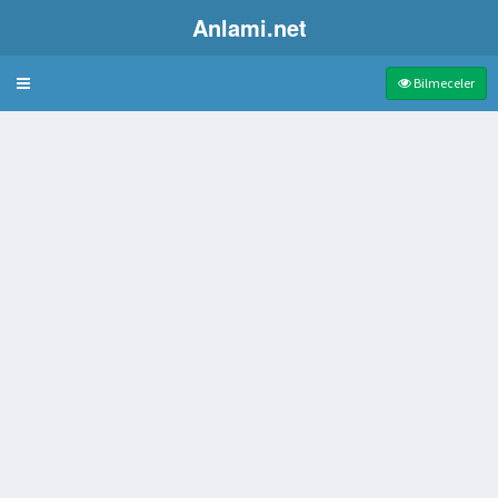
Anlami.net
Bulmaca
Bilmeceler
arla Oynanan Bir Masa Oyunu
sek dağ