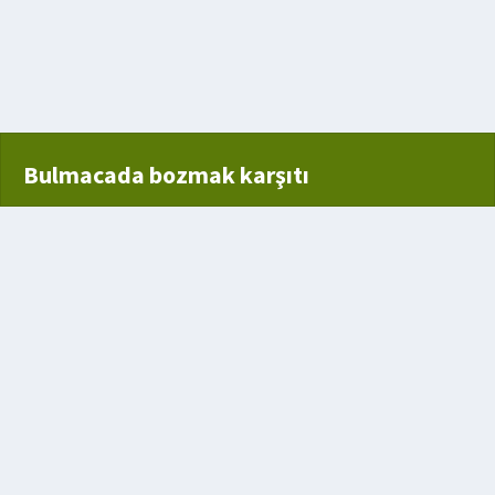
n Bir Ova
Bulmacada bozmak karşıtı