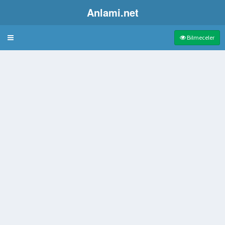
Anlami.net
Bulmaca
Bilmeceler
meyvesi
anç