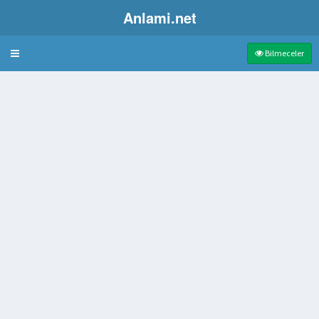
Anlami.net
Bulmaca
Bilmeceler
 işareti
Sezen Aksu Albümü