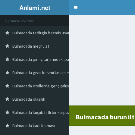
Anlami.net
Bulmaca
Bulmaca Cevapları
Bulmacada tedirgin bezmiş usanmış
Bulmacada meçhulat
Bulmacada pirinç tarlarındaki parsel
Bulmacada giysi kesimi kesimle verilen biçim
Bulmacada otellerde genç çalışanlar
Bulmacada olasılık
Bulmacada küçük tatlı bir karpuz
Bulmacada burun ilt
Bulmacada kadı lokması