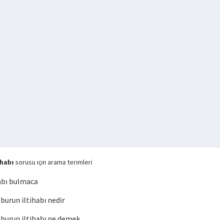
habı
sorusu için arama terimleri
abı bulmaca
urun iltihabı nedir
urun iltihabı ne demek