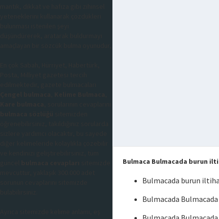
mantık, dikkat ve hafıza gibi zihinsel
yeteneklerini kullanarak çözdükleri
bulunması istenilen şeyi
düşündürerek, aratarak buldurmayı
amaçlayan bir sözcük bulma oyunudur,
En çok Sabah, Hürriyet, Habertürk,
Posta, Milliyet gazetesi tercih
edilmektedir, gazete bulmacaları
Çengel bulmaca
,
Kelime Bulmaca
,
Kare bulmaca
, sorularının cevaplarını
bulmaca sözlüğü
sitemizden
öğrenebilirsiniz, takıldığınız sorularda
sizlere yardımcı olacaktır, bu sayede
diğer kelimeleride kolaylıkla çözebilir
ve kendinizi geliştirebilirsiniz, tüm
Bulmaca Bulmacada burun ilti
güncel
bulmaca cevapları
sitemizde
mevcuttur, yaklaşık 300.000 adet
Bulmacada burun iltih
sorunun cevaplarını sitemizde
bulabilirsiniz.
Bulmacada Bulmacada b
Ayrıca sitemizde kelime anlamı, eş
Bulmacada Bulmacada b