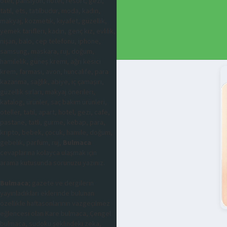
otel, pansiyon, hotel, resort, gezi,
tatil, ets, tatilbudur, moda, kadın,
makyaj, kozmetik, kıyafet, güzellik,
yemek tarifleri, kadın, genç kız, evlilik,
nişan, balo, cep telefonu, iphone,
samsung, maskara, ruj, doğum,
hamilelik, güneş kremi, ağrı kesici
krem, farmasi, avon, huncalife, para
kazanma, sağlık, abiye, iç çamaşırı,
güzellik sırları, makyaj önerileri,
katalog, ürünler, saç bakım ürünleri,
oteller, tatil, apart, hotel, gezi, cafe,
pastane, tatlı, gurme, kebap, para,
kripto, bebek, çocuk, hamile, doğum,
gebelik, parfüm, ruj,
Bulmaca
cevaplarına kolayca ulaşmak için
arama kutusunda sorunuzu yazınız.
Bulmaca
; gazete ve dergilerin
yayınladıkları eklerinde bulunan
özellikle haftasonlarının vazgeçilmez
eğlencesi olan Kare bulmaca, Çengel
bulmaca, sudoku şeklindeki zeka,