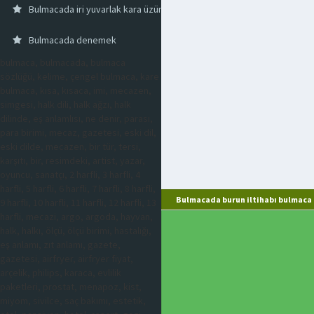
Bulmacada iri yuvarlak kara üzüm
Bulmacada denemek
bulmaca, bulmacada, bulmaca
sözlüğü, kelime, çengel bulmaca, kare
bulmaca, kısa, kısaca, imi, mecazen,
simgesi, halk dili, halk ağzı, halk
dilinde, eş anlamlısı, ne denir, parası,
para birimi, mecaz, gazetesi, eski dil,
eski dilde, mecazen, bir tür, tersi,
karşıtı, bir, resimdeki, artist, yazar,
oyuncu, sanatçı, 2 harfli, 3 harfli, 4
harfli, 5 harfli, 6 harfli, 7 harfli, 8 harfli,
Bulmacada burun iltihabı bulmaca 
9 harfli, 10 harfli, 11 harfli, 12 harfli, 13
harfli, mecazi, argo, argoda, hayvan,
halk, halkı, ölçü, ölçü birimi, hastalığı,
eş anlamı, zıt anlamı, gazete,
gazetesi, airfryer, airfryer fiyat,
arçelik, philips, karaca, evlilik
paketleri, prostat, menapoz, kist,
miyom, sivilce, saç bakımı, estetik,