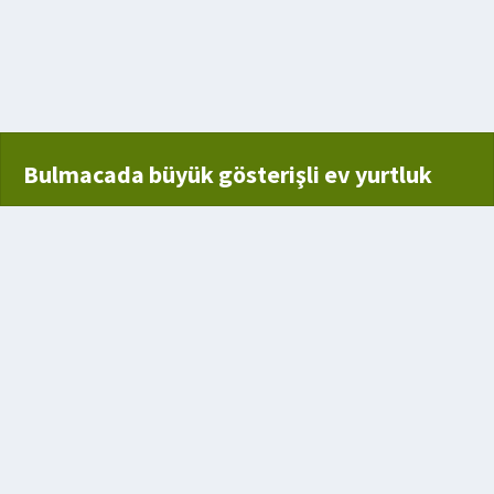
de ve süvarinin oluşturduğu askeri birlik
 başlama
Bulmacada büyük gösterişli ev yurtluk