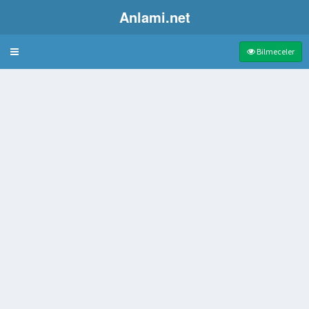
Anlami.net
Bulmaca
Bilmeceler
e şeytan
reti
de