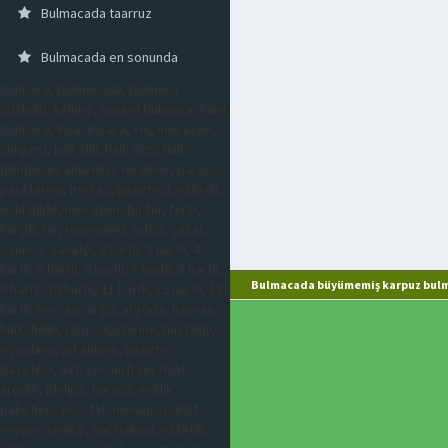
Bulmacada taarruz
Bulmacada en sonunda
bulmaca, bulmacada, bulmaca
sözlüğü, kelime, çengel bulmaca, kare
bulmaca, kısa, kısaca, imi, mecazen,
simgesi, halk dili, halk ağzı, halk
dilinde, eş anlamlısı, ne denir, parası,
para birimi, mecaz, gazetesi, eski dil,
eski dilde, mecazen, bir tür, tersi,
karşıtı, bir, resimdeki, artist, yazar,
oyuncu, sanatçı, 2 harfli, 3 harfli, 4
harfli, 5 harfli, 6 harfli, 7 harfli, 8 harfli,
Bulmacada büyümemiş karpuz bulm
9 harfli, 10 harfli, 11 harfli, 12 harfli, 13
harfli, mecazi, argo, argoda, hayvan,
halk, halkı, ölçü, ölçü birimi, hastalığı,
eş anlamı, zıt anlamı, gazete,
gazetesi, airfryer, airfryer fiyat,
arçelik, philips, karaca, evlilik
paketleri, prostat, menapoz, kist,
miyom, sivilce, saç bakımı, estetik,