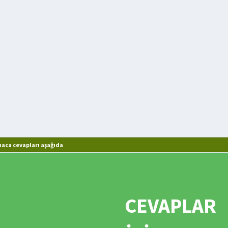
aca cevapları aşağıda
CEVAPLAR