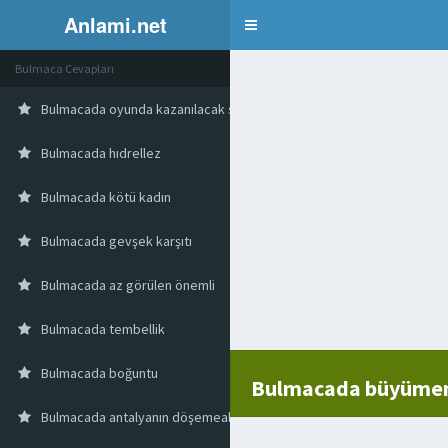
Anlami.net
Bulmaca
Bulmaca Cevapları
Bulmacada oyunda kazanılacak sayıyı veya parayı iki katına çıkarma
Bulmacada hıdrellez
Bulmacada kötü kadın
Bulmacada gevşek karşıtı
Bulmacada az görülen önemli
Bulmacada tembellik
Bulmacada boğuntu
Bulmacada büyümem
Bulmacada antalyanın döşemealtı ilçesindeki tarihi han