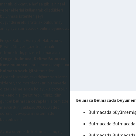
mantık, dikkat ve hafıza gibi zihinsel
yeteneklerini kullanarak çözdükleri
bulunması istenilen şeyi
düşündürerek, aratarak buldurmayı
amaçlayan bir sözcük bulma oyunudur,
En çok Sabah, Hürriyet, Habertürk,
Posta, Milliyet gazetesi tercih
edilmektedir, gazete bulmacaları
Çengel bulmaca
,
Kelime Bulmaca
,
Kare bulmaca
, sorularının cevaplarını
bulmaca sözlüğü
sitemizden
öğrenebilirsiniz, takıldığınız sorularda
sizlere yardımcı olacaktır, bu sayede
diğer kelimeleride kolaylıkla çözebilir
ve kendinizi geliştirebilirsiniz, tüm
Bulmaca Bulmacada büyümem
güncel
bulmaca cevapları
sitemizde
mevcuttur, yaklaşık 300.000 adet
Bulmacada büyümemiş
sorunun cevaplarını sitemizde
bulabilirsiniz.
Bulmacada Bulmacada 
Ayrıca sitemizde kelime anlamı, eş
Bulmacada Bulmacada