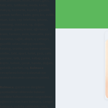
otel, pansiyon, hotel, resort, gezi,
tatil, ets, tatilbudur, moda, kadın,
makyaj, kozmetik, kıyafet, güzellik,
yemek tarifleri, kadın, genç kız, evlilik,
nişan, balo, cep telefonu, iphone,
samsung, maskara, ruj, doğum,
hamilelik, güneş kremi, ağrı kesici
krem, farmasi, avon, huncalife, para
kazanma, sağlık, abiye, iç çamaşırı,
güzellik sırları, makyaj önerileri,
katalog, ürünler, saç bakım ürünleri,
oteller, tatil, apart, hotel, gezi, cafe,
pastane, tatlı, gurme, kebap, para,
kripto, bebek, çocuk, hamile, doğum,
gebelik, parfüm, ruj,
Bulmaca
cevaplarına kolayca ulaşmak için
arama kutusunda sorunuzu yazınız.
Bulmaca
; gazete ve dergilerin
yayınladıkları eklerinde bulunan
özellikle haftasonlarının vazgeçilmez
eğlencesi olan Kare bulmaca, Çengel
bulmaca, sudoku şeklindeki zeka,