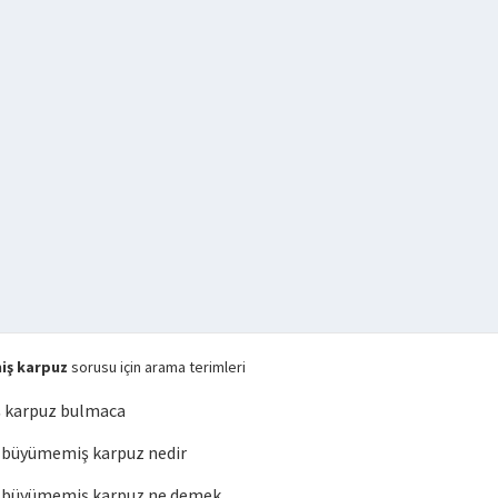
iş karpuz
sorusu için arama terimleri
 karpuz bulmaca
büyümemiş karpuz nedir
 büyümemiş karpuz ne demek