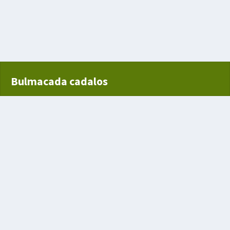
n yol
rından oluşan yapı
Bulmacada cadalos