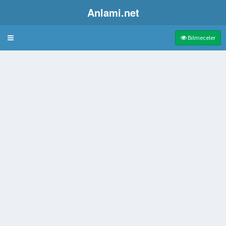
Anlami.net
Bulmaca
Bilmeceler
er düzeni
 tahta
rak