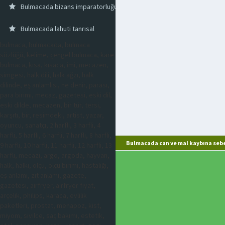
Bulmacada bizans imparatorluğunun altın parası
Bulmacada lahuti tanrısal
bulmaca, bulmacada, bulmaca
sözlüğü, kelime, çengel bulmaca, kare
bulmaca, kısa, kısaca, imi, mecazen,
simgesi, halk dili, halk ağzı, halk
dilinde, eş anlamlısı, ne denir, parası,
para birimi, mecaz, gazetesi, eski dil,
eski dilde, mecazen, bir tür, tersi,
karşıtı, bir, resimdeki, artist, yazar,
oyuncu, sanatçı, 2 harfli, 3 harfli, 4
harfli, 5 harfli, 6 harfli, 7 harfli, 8 harfli,
Bulmacada can ve mal kaybına sebe
9 harfli, 10 harfli, 11 harfli, 12 harfli, 13
harfli, mecazi, argo, argoda, hayvan,
halk, halkı, ölçü, ölçü birimi, hastalığı,
eş anlamı, zıt anlamı, gazete,
gazetesi, airfryer, airfryer fiyat,
arçelik, philips, karaca, evlilik
paketleri, prostat, menapoz, kist,
miyom, sivilce, saç bakımı, estetik,