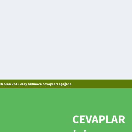
b olan kötü olay bulmaca cevapları aşağıda
CEVAPLAR