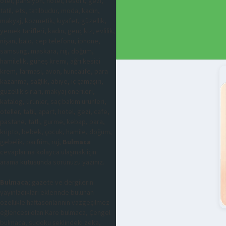
otel, pansiyon, hotel, resort, gezi,
tatil, ets, tatilbudur, moda, kadın,
makyaj, kozmetik, kıyafet, güzellik,
yemek tarifleri, kadın, genç kız, evlilik,
nişan, balo, cep telefonu, iphone,
samsung, maskara, ruj, doğum,
hamilelik, güneş kremi, ağrı kesici
krem, farmasi, avon, huncalife, para
kazanma, sağlık, abiye, iç çamaşırı,
güzellik sırları, makyaj önerileri,
katalog, ürünler, saç bakım ürünleri,
oteller, tatil, apart, hotel, gezi, cafe,
pastane, tatlı, gurme, kebap, para,
kripto, bebek, çocuk, hamile, doğum,
gebelik, parfüm, ruj,
Bulmaca
cevaplarına kolayca ulaşmak için
arama kutusunda sorunuzu yazınız.
Bulmaca
; gazete ve dergilerin
yayınladıkları eklerinde bulunan
özellikle haftasonlarının vazgeçilmez
eğlencesi olan Kare bulmaca, Çengel
bulmaca, sudoku şeklindeki zeka,