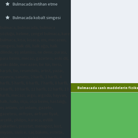
Bulmacada imtihan etme
Bulmacada kobalt simgesi
bulmaca, bulmacada, bulmaca
sözlüğü, kelime, çengel bulmaca, kare
bulmaca, kısa, kısaca, imi, mecazen,
simgesi, halk dili, halk ağzı, halk
dilinde, eş anlamlısı, ne denir, parası,
para birimi, mecaz, gazetesi, eski dil,
eski dilde, mecazen, bir tür, tersi,
karşıtı, bir, resimdeki, artist, yazar,
oyuncu, sanatçı, 2 harfli, 3 harfli, 4
harfli, 5 harfli, 6 harfli, 7 harfli, 8 harfli,
Bulmacada canlı maddelerin fiziks
9 harfli, 10 harfli, 11 harfli, 12 harfli, 13
harfli, mecazi, argo, argoda, hayvan,
halk, halkı, ölçü, ölçü birimi, hastalığı,
eş anlamı, zıt anlamı, gazete,
gazetesi, airfryer, airfryer fiyat,
arçelik, philips, karaca, evlilik
paketleri, prostat, menapoz, kist,
miyom, sivilce, saç bakımı, estetik,