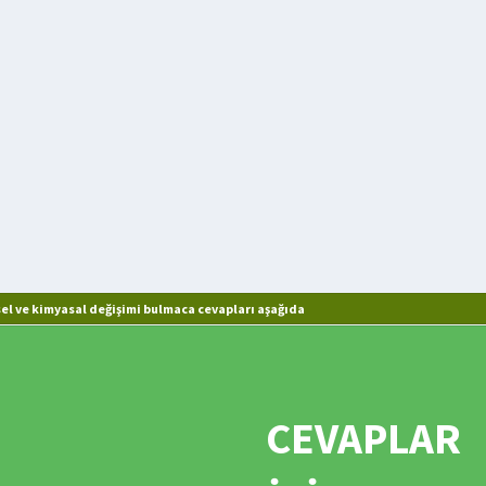
el ve kimyasal değişimi bulmaca cevapları aşağıda
CEVAPLAR