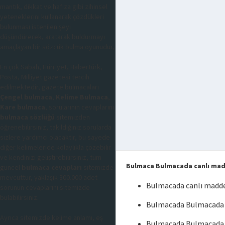
mantık, dikkat ve hafıza gibi zihinsel
yeteneklerini kullanarak çözdükleri
bulunması istenilen şeyi
düşündürerek, aratarak buldurmayı
amaçlayan bir sözcük bulma oyunudur,
En çok Sabah, Hürriyet, Habertürk,
Posta, Milliyet gazetesi tercih
edilmektedir, gazete bulmacaları
Çengel bulmaca
,
Kelime Bulmaca
,
Kare bulmaca
, sorularının cevaplarını
bulmaca sözlüğü
sitemizden
öğrenebilirsiniz, takıldığınız sorularda
sizlere yardımcı olacaktır, bu sayede
diğer kelimeleride kolaylıkla çözebilir
ve kendinizi geliştirebilirsiniz, tüm
Bulmaca Bulmacada canlı madde
güncel
bulmaca cevapları
sitemizde
mevcuttur, yaklaşık 300.000 adet
Bulmacada canlı maddel
sorunun cevaplarını sitemizde
bulabilirsiniz.
Bulmacada Bulmacada ca
Ayrıca sitemizde kelime anlamı, eş
Bulmacada Bulmacada c