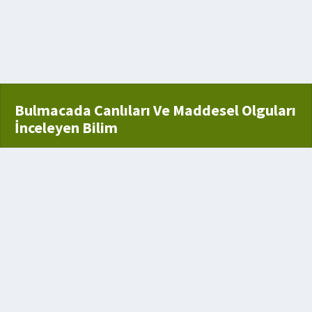
 yenen kokulu bir bitki
st
Bulmacada Canlıları Ve Maddesel Olguları
İnceleyen Bilim