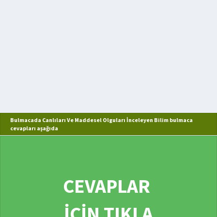
Bulmacada Canlıları Ve Maddesel Olguları İnceleyen Bilim bulmaca
cevapları aşağıda
CEVAPLAR
İÇİN TIKLA