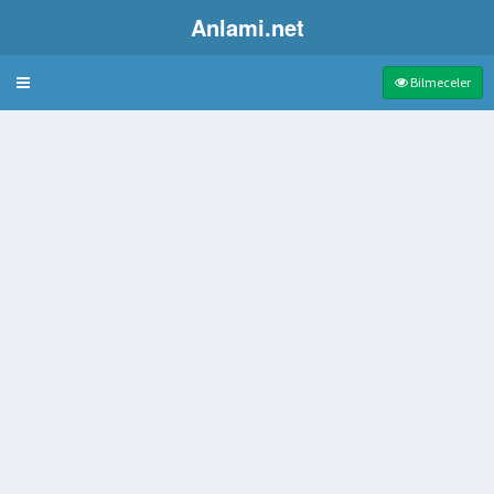
Anlami.net
Bulmaca
Bilmeceler
İçin Yapılmış Gemi Odası
n dizginini çekmek