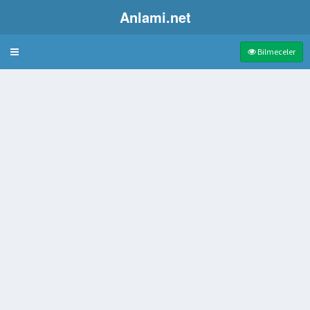
Anlami.net
Bulmaca
Bilmeceler
izeye Denir
i olan kimse
n yemek
üğüm