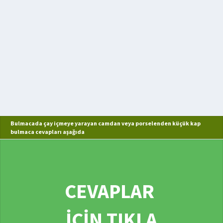
Bulmacada çay içmeye yarayan camdan veya porselenden küçük kap
bulmaca cevapları aşağıda
CEVAPLAR
İÇİN TIKLA