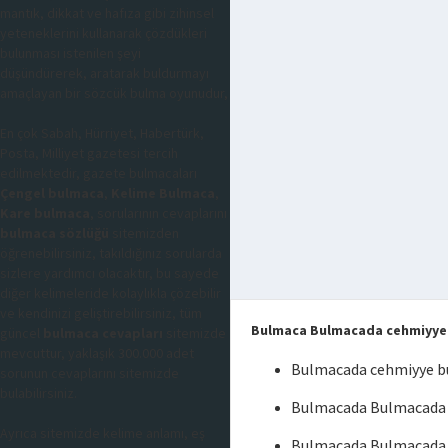
mantık, dikkat ve hafıza gibi zihinsel
yeteneklerini kullanarak çözdükleri
bulunması istenilen şeyi
düşündürerek, aratarak buldurmayı
amaçlayan bir sözcük bulma oyunudur,
En çok Sabah, Hürriyet, Habertürk,
Posta, Milliyet gazetesi tercih
edilmektedir, gazete bulmacaları
Çengel bulmaca
,
Kelime Bulmaca
,
Kare bulmaca
, sorularının cevaplarını
bulmaca sözlüğü
sitemizden
öğrenebilirsiniz, takıldığınız sorularda
sizlere yardımcı olacaktır, bu sayede
diğer kelimeleride kolaylıkla çözebilir
ve kendinizi geliştirebilirsiniz, tüm
Bulmaca Bulmacada cehmiyye
güncel
bulmaca cevapları
sitemizde
mevcuttur, yaklaşık 300.000 adet
Bulmacada cehmiyye 
sorunun cevaplarını sitemizde
bulabilirsiniz.
Bulmacada Bulmacada 
Ayrıca sitemizde kelime anlamı, eş
Bulmacada Bulmacada