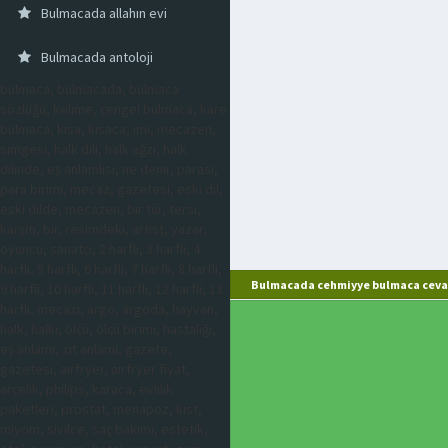
Bulmacada allahın evi
Bulmacada antoloji
bulmaca, bulmacada, bulmaca
sözlüğü, kelime, çengel bulmaca, kare
bulmaca, kısa, kısaca, imi, mecazen,
simgesi, halk dili, halk ağzı, halk
dilinde, eş anlamlısı, ne denir, parası,
para birimi, mecaz, gazetesi, eski dil,
eski dilde, mecazen, bir tür, tersi,
karşıtı, bir, resimdeki, artist, yazar,
oyuncu, sanatçı, 2 harfli, 3 harfli, 4
harfli, 5 harfli, 6 harfli, 7 harfli, 8 harfli,
Bulmacada cehmiyye bulmaca cevap
9 harfli, 10 harfli, 11 harfli, 12 harfli, 13
harfli, mecazi, argo, argoda, hayvan,
halk, halkı, ölçü, ölçü birimi, hastalığı,
eş anlamı, zıt anlamı, gazete,
gazetesi, airfryer, airfryer fiyat,
arçelik, philips, karaca, evlilik
paketleri, prostat, menapoz, kist,
miyom, sivilce, saç bakımı, estetik,