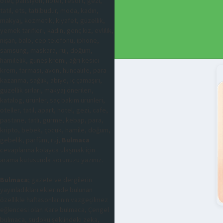
otel, pansiyon, hotel, resort, gezi,
tatil, ets, tatilbudur, moda, kadın,
makyaj, kozmetik, kıyafet, güzellik,
yemek tarifleri, kadın, genç kız, evlilik,
nişan, balo, cep telefonu, iphone,
samsung, maskara, ruj, doğum,
hamilelik, güneş kremi, ağrı kesici
krem, farmasi, avon, huncalife, para
kazanma, sağlık, abiye, iç çamaşırı,
güzellik sırları, makyaj önerileri,
katalog, ürünler, saç bakım ürünleri,
oteller, tatil, apart, hotel, gezi, cafe,
pastane, tatlı, gurme, kebap, para,
kripto, bebek, çocuk, hamile, doğum,
gebelik, parfüm, ruj,
Bulmaca
cevaplarına kolayca ulaşmak için
arama kutusunda sorunuzu yazınız.
Bulmaca
; gazete ve dergilerin
yayınladıkları eklerinde bulunan
özellikle haftasonlarının vazgeçilmez
eğlencesi olan Kare bulmaca, Çengel
bulmaca, sudoku şeklindeki zeka,