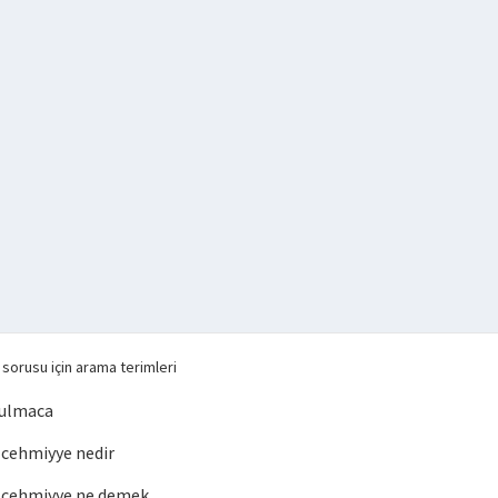
sorusu için arama terimleri
bulmaca
cehmiyye nedir
 cehmiyye ne demek