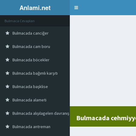
Anlami.net
Bulmaca
Bulmaca Cevapları
Bulmacada canciğer
Bulmacada cam boru
Bulmacada böcekler
Bulmacada bağımlı karşıtı
Bulmacada başklise
Bulmacada alameti
Bulmacada alışılagelen davranış biçimi
Bulmacada cehmiyy
Bulmacada antreman