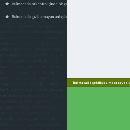
Bulmacada orkestra içinde bir çalgının solo çaldığı eser
Bulmacada gizli olmayan anlaşılan
bulmaca, bulmacada, bulmaca
sözlüğü, kelime, çengel bulmaca, kare
bulmaca, kısa, kısaca, imi, mecazen,
simgesi, halk dili, halk ağzı, halk
dilinde, eş anlamlısı, ne denir, parası,
para birimi, mecaz, gazetesi, eski dil,
eski dilde, mecazen, bir tür, tersi,
karşıtı, bir, resimdeki, artist, yazar,
oyuncu, sanatçı, 2 harfli, 3 harfli, 4
harfli, 5 harfli, 6 harfli, 7 harfli, 8 harfli,
Bulmacada çekiliş bulmaca cevapla
9 harfli, 10 harfli, 11 harfli, 12 harfli, 13
harfli, mecazi, argo, argoda, hayvan,
halk, halkı, ölçü, ölçü birimi, hastalığı,
eş anlamı, zıt anlamı, gazete,
gazetesi, airfryer, airfryer fiyat,
arçelik, philips, karaca, evlilik
paketleri, prostat, menapoz, kist,
miyom, sivilce, saç bakımı, estetik,