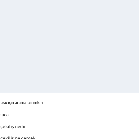
usu için arama terimleri
maca
ekiliş nedir
çekiliş ne demek