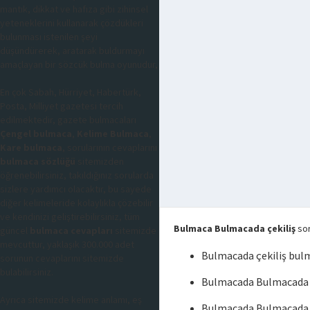
mantık, dikkat ve hafıza gibi zihinsel
yeteneklerini kullanarak çözdükleri
bulunması istenilen şeyi
düşündürerek, aratarak buldurmayı
amaçlayan bir sözcük bulma oyunudur,
En çok Sabah, Hürriyet, Habertürk,
Posta, Milliyet gazetesi tercih
edilmektedir, gazete bulmacaları
Çengel bulmaca
,
Kelime Bulmaca
,
Kare bulmaca
, sorularının cevaplarını
bulmaca sözlüğü
sitemizden
öğrenebilirsiniz, takıldığınız sorularda
sizlere yardımcı olacaktır, bu sayede
diğer kelimeleride kolaylıkla çözebilir
ve kendinizi geliştirebilirsiniz, tüm
Bulmaca Bulmacada çekiliş
sor
güncel
bulmaca cevapları
sitemizde
mevcuttur, yaklaşık 300.000 adet
Bulmacada çekiliş bul
sorunun cevaplarını sitemizde
bulabilirsiniz.
Bulmacada Bulmacada ç
Ayrıca sitemizde kelime anlamı, eş
Bulmacada Bulmacada 