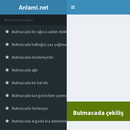
Anlami.net
Bulmaca
Bulmaca Cevapları
Bulmacada bir ağaca açılan delik
Bulmacada halkağızı yaz yağmuru
Bulmacada medeniyetin
Bulmacada ağır
Bulmacada bir hal eki
Bulmacada üst görevlinin yanında bulunan kimseler
Bulmacada fantaziye
Bulmacada çekiliş
Bulmacada argoda lira anlamında sözcük