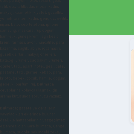
otel, pansiyon, hotel, resort, gezi,
tatil, ets, tatilbudur, moda, kadın,
makyaj, kozmetik, kıyafet, güzellik,
yemek tarifleri, kadın, genç kız, evlilik,
nişan, balo, cep telefonu, iphone,
samsung, maskara, ruj, doğum,
hamilelik, güneş kremi, ağrı kesici
krem, farmasi, avon, huncalife, para
kazanma, sağlık, abiye, iç çamaşırı,
güzellik sırları, makyaj önerileri,
katalog, ürünler, saç bakım ürünleri,
oteller, tatil, apart, hotel, gezi, cafe,
pastane, tatlı, gurme, kebap, para,
kripto, bebek, çocuk, hamile, doğum,
gebelik, parfüm, ruj,
Bulmaca
cevaplarına kolayca ulaşmak için
arama kutusunda sorunuzu yazınız.
Bulmaca
; gazete ve dergilerin
yayınladıkları eklerinde bulunan
özellikle haftasonlarının vazgeçilmez
eğlencesi olan Kare bulmaca, Çengel
bulmaca, sudoku şeklindeki zeka,