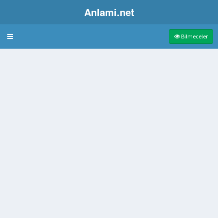
Anlami.net
Bulmaca
Bilmeceler
ın Kızına Verilen Unvan