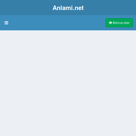
Anlami.net
Bulmaca
Bilmeceler
ator
insan barındırma
 Ve Yaralı Taşıma Aracı