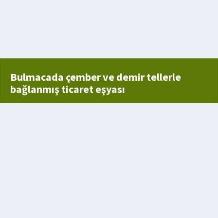
rlanması
racak biçimde ve çok konuşan çenesi kuvvetli geveze
anı
Bulmacada çember ve demir tellerle
bağlanmış ticaret eşyası