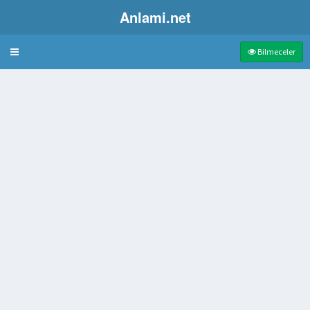
Anlami.net
Bulmaca
Bilmeceler
eniz kayığı
ine kazıldıktan sonra basılan resim
 başlığı