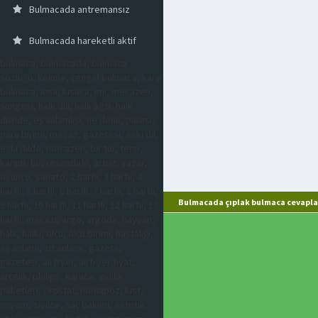
Bulmacada antremansız
Bulmacada hareketli aktif
bulmaca, bulmacada, bulmaca
sözlüğü, kelime, çengel bulmaca, kare
bulmaca, kısa, kısaca, imi, mecazen,
simgesi, halk dili, halk ağzı, halk
dilinde, eş anlamlısı, ne denir, parası,
para birimi, mecaz, gazetesi, eski dil,
eski dilde, mecazen, bir tür, tersi,
karşıtı, bir, resimdeki, artist, yazar,
oyuncu, sanatçı, 2 harfli, 3 harfli, 4
harfli, 5 harfli, 6 harfli, 7 harfli, 8 harfli,
Bulmacada çıplak bulmaca cevapla
9 harfli, 10 harfli, 11 harfli, 12 harfli, 13
harfli, mecazi, argo, argoda, hayvan,
halk, halkı, ölçü, ölçü birimi, hastalığı,
eş anlamı, zıt anlamı, gazete,
gazetesi, airfryer, airfryer fiyat,
arçelik, philips, karaca, evlilik
paketleri, prostat, menapoz, kist,
miyom, sivilce, saç bakımı, estetik,