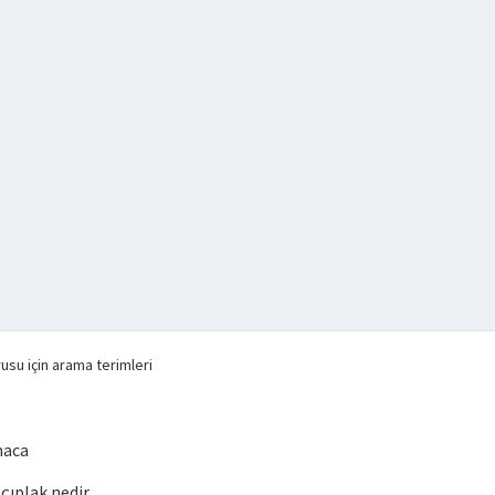
usu için arama terimleri
maca
ıplak nedir