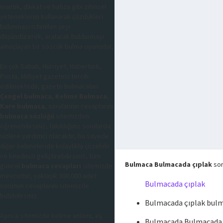
mantık, dikkat ve hafıza gibi zihinsel
yeteneklerini kullanarak çözdükleri
bulunması istenilen şeyi
düşündürerek, aratarak buldurmayı
amaçlayan bir sözcük bulma oyunudur,
En çok Sabah, Hürriyet, Habertürk,
Posta, Milliyet gazetesi tercih
edilmektedir, gazete bulmacaları
Çengel bulmaca
,
Kelime Bulmaca
,
Kare bulmaca
, sorularının cevaplarını
bulmaca sözlüğü
sitemizden
öğrenebilirsiniz, takıldığınız sorularda
sizlere yardımcı olacaktır, bu sayede
diğer kelimeleride kolaylıkla çözebilir
ve kendinizi geliştirebilirsiniz, tüm
Bulmaca Bulmacada çıplak
sor
güncel
bulmaca cevapları
sitemizde
mevcuttur, yaklaşık 300.000 adet
Bulmacada çıplak
sorunun cevaplarını sitemizde
bulabilirsiniz.
Bulmacada çıplak bul
Ayrıca sitemizde kelime anlamı, eş
Bulmacada Bulmacada ç