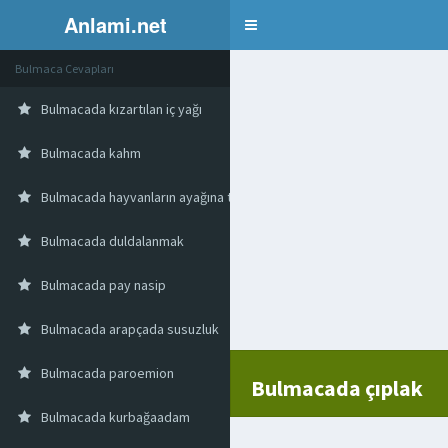
Anlami.net
Bulmaca
Bulmaca Cevapları
Bulmacada kızartılan iç yağı
Bulmacada kahm
Bulmacada hayvanların ayağına takılan köstek
Bulmacada duldalanmak
Bulmacada pay nasip
Bulmacada arapçada susuzluk
Bulmacada paroemion
Bulmacada çıplak
Bulmacada kurbağaadam