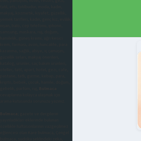
otel, pansiyon, hotel, resort, gezi,
tatil, ets, tatilbudur, moda, kadın,
makyaj, kozmetik, kıyafet, güzellik,
yemek tarifleri, kadın, genç kız, evlilik,
nişan, balo, cep telefonu, iphone,
samsung, maskara, ruj, doğum,
hamilelik, güneş kremi, ağrı kesici
krem, farmasi, avon, huncalife, para
kazanma, sağlık, abiye, iç çamaşırı,
güzellik sırları, makyaj önerileri,
katalog, ürünler, saç bakım ürünleri,
oteller, tatil, apart, hotel, gezi, cafe,
pastane, tatlı, gurme, kebap, para,
kripto, bebek, çocuk, hamile, doğum,
gebelik, parfüm, ruj,
Bulmaca
cevaplarına kolayca ulaşmak için
arama kutusunda sorunuzu yazınız.
Bulmaca
; gazete ve dergilerin
yayınladıkları eklerinde bulunan
özellikle haftasonlarının vazgeçilmez
eğlencesi olan Kare bulmaca, Çengel
bulmaca, sudoku şeklindeki zeka,