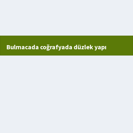
ı
 komik
Bulmacada coğrafyada düzlek yapı