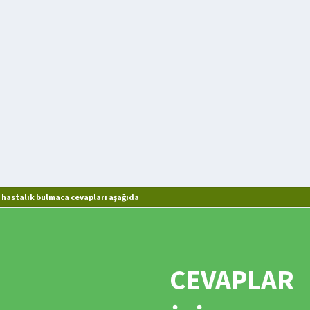
 hastalık bulmaca cevapları aşağıda
CEVAPLAR