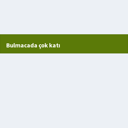
işe
itabı
Bulmacada çok katı