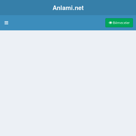
Anlami.net
Bulmaca
Bilmeceler
inen Hücrelerin Genel Adı