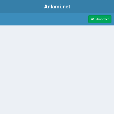
Anlami.net
Bulmaca
Bilmeceler
n yemek