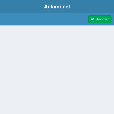
Anlami.net
Bulmaca
Bilmeceler
 ünlü kumsal
köpeği