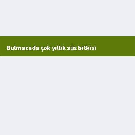
 Tam Yuvarlak Görünmesi
ü
Bulmacada çok yıllık süs bitkisi