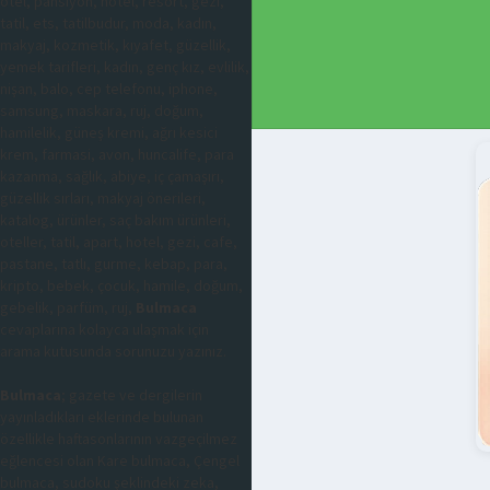
otel, pansiyon, hotel, resort, gezi,
tatil, ets, tatilbudur, moda, kadın,
makyaj, kozmetik, kıyafet, güzellik,
yemek tarifleri, kadın, genç kız, evlilik,
nişan, balo, cep telefonu, iphone,
samsung, maskara, ruj, doğum,
hamilelik, güneş kremi, ağrı kesici
krem, farmasi, avon, huncalife, para
kazanma, sağlık, abiye, iç çamaşırı,
güzellik sırları, makyaj önerileri,
katalog, ürünler, saç bakım ürünleri,
oteller, tatil, apart, hotel, gezi, cafe,
pastane, tatlı, gurme, kebap, para,
kripto, bebek, çocuk, hamile, doğum,
gebelik, parfüm, ruj,
Bulmaca
cevaplarına kolayca ulaşmak için
arama kutusunda sorunuzu yazınız.
Bulmaca
; gazete ve dergilerin
yayınladıkları eklerinde bulunan
özellikle haftasonlarının vazgeçilmez
eğlencesi olan Kare bulmaca, Çengel
bulmaca, sudoku şeklindeki zeka,