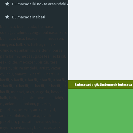
Bulmacada iki nokta arasındaki en kısa çizgi
Bulmacada inzibati
bulmaca, bulmacada, bulmaca
sözlüğü, kelime, çengel bulmaca, kare
bulmaca, kısa, kısaca, imi, mecazen,
simgesi, halk dili, halk ağzı, halk
dilinde, eş anlamlısı, ne denir, parası,
para birimi, mecaz, gazetesi, eski dil,
eski dilde, mecazen, bir tür, tersi,
karşıtı, bir, resimdeki, artist, yazar,
oyuncu, sanatçı, 2 harfli, 3 harfli, 4
harfli, 5 harfli, 6 harfli, 7 harfli, 8 harfli,
Bulmacada çözümlenmek bulmaca c
9 harfli, 10 harfli, 11 harfli, 12 harfli, 13
harfli, mecazi, argo, argoda, hayvan,
halk, halkı, ölçü, ölçü birimi, hastalığı,
eş anlamı, zıt anlamı, gazete,
gazetesi, airfryer, airfryer fiyat,
arçelik, philips, karaca, evlilik
paketleri, prostat, menapoz, kist,
miyom, sivilce, saç bakımı, estetik,