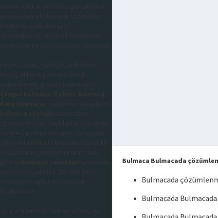
mantık, dikkat ve hafıza gibi zihinsel
yeteneklerini kullanarak çözdükleri
bulunması istenilen şeyi
düşündürerek, aratarak buldurmayı
amaçlayan bir sözcük bulma oyunudur,
En çok Sabah, Hürriyet, Habertürk,
Posta, Milliyet gazetesi tercih
edilmektedir, gazete bulmacaları
Çengel bulmaca
,
Kelime Bulmaca
,
Kare bulmaca
, sorularının cevaplarını
bulmaca sözlüğü
sitemizden
öğrenebilirsiniz, takıldığınız sorularda
sizlere yardımcı olacaktır, bu sayede
diğer kelimeleride kolaylıkla çözebilir
ve kendinizi geliştirebilirsiniz, tüm
Bulmaca Bulmacada çözümle
güncel
bulmaca cevapları
sitemizde
mevcuttur, yaklaşık 300.000 adet
Bulmacada çözümlen
sorunun cevaplarını sitemizde
bulabilirsiniz.
Bulmacada Bulmacada
Ayrıca sitemizde kelime anlamı, eş
Bulmacada Bulmacada