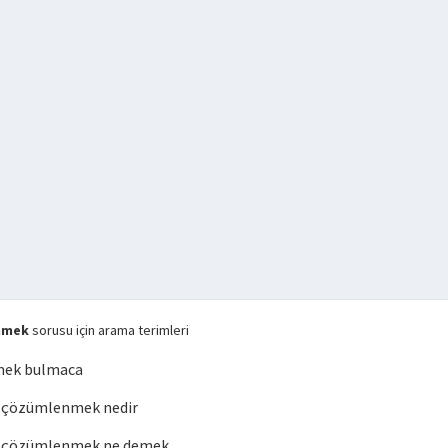
nmek
sorusu için arama terimleri
mek bulmaca
 çözümlenmek nedir
 çözümlenmek ne demek