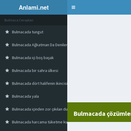
Anlami.net
Bulmaca
Bulmaca Cevapları
Bulmacada tungut
Bulmacada Ağkatman Da Denilen Görmeyi Sağlayan Tabaka
Bulmacada içi boş başak
Bulmacada bir sahra ülkesi
Bulmacada dört halifenin ikincisi
Bulmacada yala
Bulmacada içinden zor çıkılan durum
Bulmacada çözüml
Bulmacada harcama tüketme kullanma