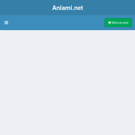
Anlami.net
Bulmaca
Bilmeceler
ara
raflar
rleri Vardır Kişilik