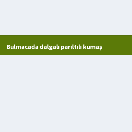
areti
a Bağlı Mide Arkasındaki Organ
i kemik
Bulmacada dalgalı parıltılı kumaş