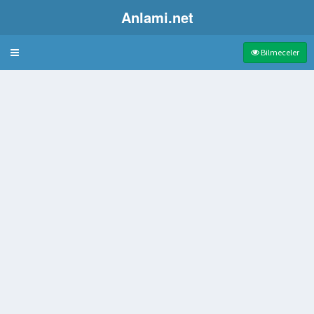
Anlami.net
Bulmaca
Bilmeceler
ağı Temizlemeye Yarar
farklı
ı