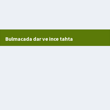
de alenen
isafir
e
Bulmacada dar ve ince tahta