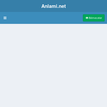
Anlami.net
Bulmaca
Bilmeceler
n kalıtımsal yapı
ndan Oluşturulan Kafes