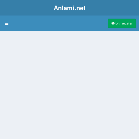
Anlami.net
Bulmaca
Bilmeceler
şk tanrısı