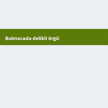
ak
o
Bulmacada delikli örgü