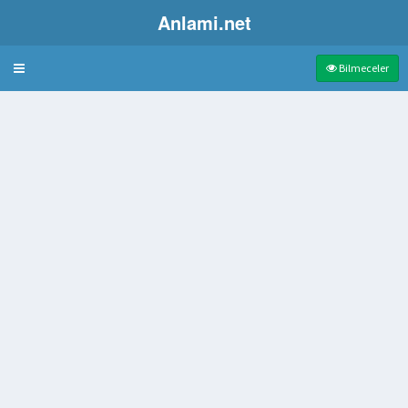
Anlami.net
Bulmaca
Bilmeceler
lümü
bulanan yıldız
amacı güden kimse