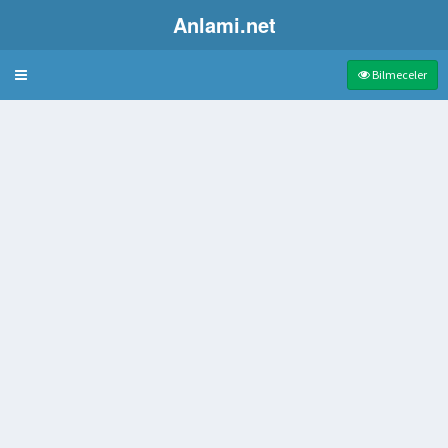
Anlami.net
Bulmaca
Bilmeceler
küçük davul
cı