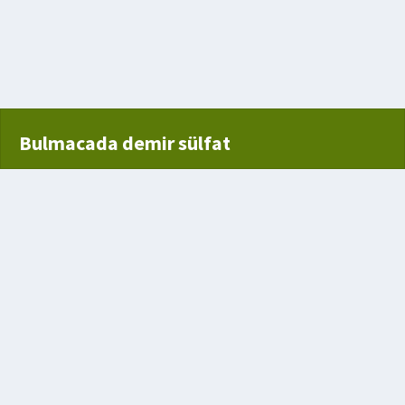
f
Bulmacada demir sülfat