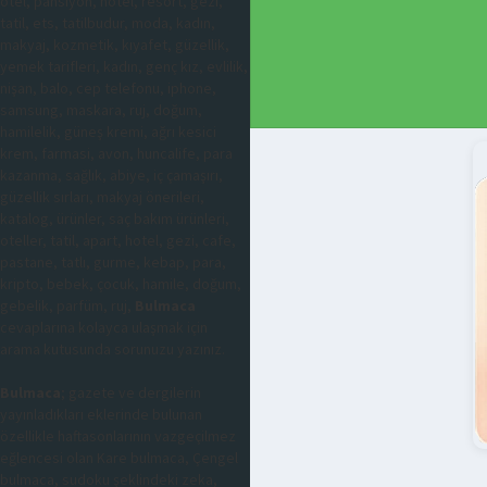
otel, pansiyon, hotel, resort, gezi,
tatil, ets, tatilbudur, moda, kadın,
makyaj, kozmetik, kıyafet, güzellik,
yemek tarifleri, kadın, genç kız, evlilik,
nişan, balo, cep telefonu, iphone,
samsung, maskara, ruj, doğum,
hamilelik, güneş kremi, ağrı kesici
krem, farmasi, avon, huncalife, para
kazanma, sağlık, abiye, iç çamaşırı,
güzellik sırları, makyaj önerileri,
katalog, ürünler, saç bakım ürünleri,
oteller, tatil, apart, hotel, gezi, cafe,
pastane, tatlı, gurme, kebap, para,
kripto, bebek, çocuk, hamile, doğum,
gebelik, parfüm, ruj,
Bulmaca
cevaplarına kolayca ulaşmak için
arama kutusunda sorunuzu yazınız.
Bulmaca
; gazete ve dergilerin
yayınladıkları eklerinde bulunan
özellikle haftasonlarının vazgeçilmez
eğlencesi olan Kare bulmaca, Çengel
bulmaca, sudoku şeklindeki zeka,