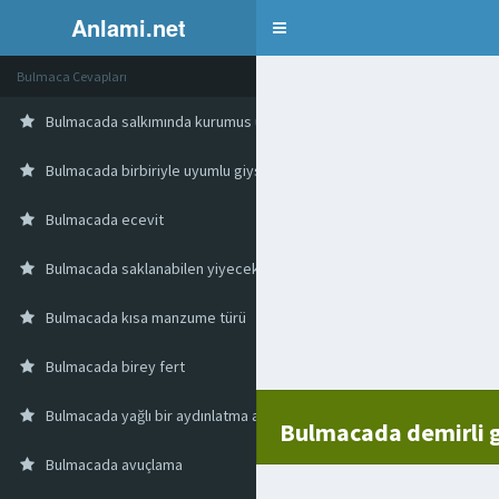
Anlami.net
Bulmaca
Bulmaca Cevapları
Bulmacada salkımında kurumus üzüm
Bulmacada birbiriyle uyumlu giysi durumu
Bulmacada ecevit
Bulmacada saklanabilen yiyecekler
Bulmacada kısa manzume türü
Bulmacada birey fert
Bulmacada yağlı bir aydınlatma aracı
Bulmacada demirli gö
Bulmacada avuçlama