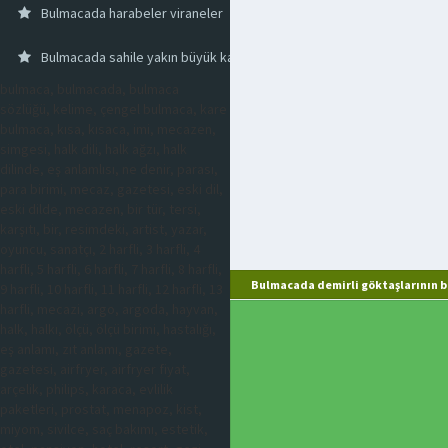
Bulmacada harabeler viraneler
Bulmacada sahile yakın büyük kaya
bulmaca, bulmacada, bulmaca
sözlüğü, kelime, çengel bulmaca, kare
bulmaca, kısa, kısaca, imi, mecazen,
simgesi, halk dili, halk ağzı, halk
dilinde, eş anlamlısı, ne denir, parası,
para birimi, mecaz, gazetesi, eski dil,
eski dilde, mecazen, bir tür, tersi,
karşıtı, bir, resimdeki, artist, yazar,
oyuncu, sanatçı, 2 harfli, 3 harfli, 4
harfli, 5 harfli, 6 harfli, 7 harfli, 8 harfli,
Bulmacada demirli göktaşlarının bi
9 harfli, 10 harfli, 11 harfli, 12 harfli, 13
harfli, mecazi, argo, argoda, hayvan,
halk, halkı, ölçü, ölçü birimi, hastalığı,
eş anlamı, zıt anlamı, gazete,
gazetesi, airfryer, airfryer fiyat,
arçelik, philips, karaca, evlilik
paketleri, prostat, menapoz, kist,
miyom, sivilce, saç bakımı, estetik,