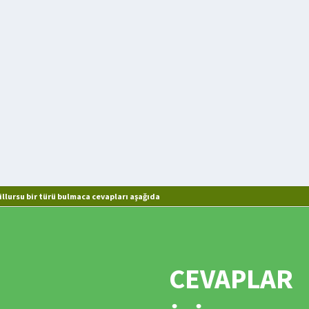
llursu bir türü bulmaca cevapları aşağıda
CEVAPLAR