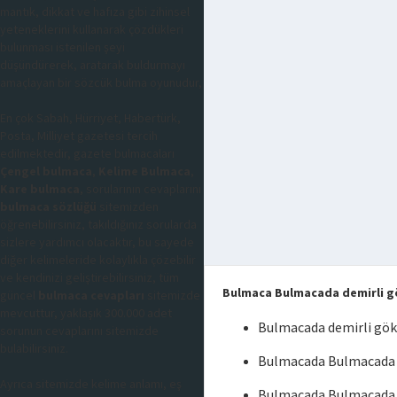
mantık, dikkat ve hafıza gibi zihinsel
yeteneklerini kullanarak çözdükleri
bulunması istenilen şeyi
düşündürerek, aratarak buldurmayı
amaçlayan bir sözcük bulma oyunudur,
En çok Sabah, Hürriyet, Habertürk,
Posta, Milliyet gazetesi tercih
edilmektedir, gazete bulmacaları
Çengel bulmaca
,
Kelime Bulmaca
,
Kare bulmaca
, sorularının cevaplarını
bulmaca sözlüğü
sitemizden
öğrenebilirsiniz, takıldığınız sorularda
sizlere yardımcı olacaktır, bu sayede
diğer kelimeleride kolaylıkla çözebilir
ve kendinizi geliştirebilirsiniz, tüm
Bulmaca Bulmacada demirli gök
güncel
bulmaca cevapları
sitemizde
mevcuttur, yaklaşık 300.000 adet
Bulmacada demirli gökt
sorunun cevaplarını sitemizde
bulabilirsiniz.
Bulmacada Bulmacada de
Ayrıca sitemizde kelime anlamı, eş
Bulmacada Bulmacada de