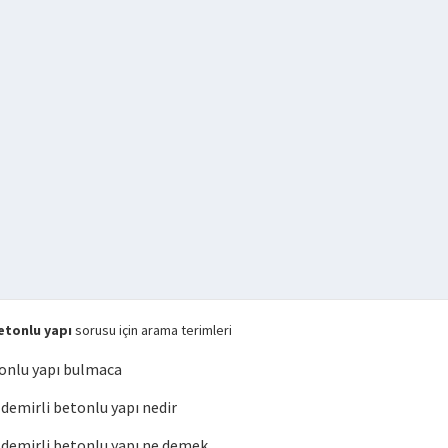
etonlu yapı
sorusu için arama terimleri
onlu yapı bulmaca
emirli betonlu yapı nedir
emirli betonlu yapı ne demek