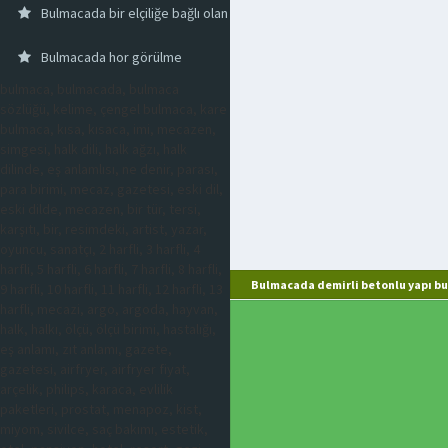
Bulmacada bir elçiliğe bağlı olan uzman
Bulmacada hor görülme
bulmaca, bulmacada, bulmaca
sözlüğü, kelime, çengel bulmaca, kare
bulmaca, kısa, kısaca, imi, mecazen,
simgesi, halk dili, halk ağzı, halk
dilinde, eş anlamlısı, ne denir, parası,
para birimi, mecaz, gazetesi, eski dil,
eski dilde, mecazen, bir tür, tersi,
karşıtı, bir, resimdeki, artist, yazar,
oyuncu, sanatçı, 2 harfli, 3 harfli, 4
harfli, 5 harfli, 6 harfli, 7 harfli, 8 harfli,
Bulmacada demirli betonlu yapı bu
9 harfli, 10 harfli, 11 harfli, 12 harfli, 13
harfli, mecazi, argo, argoda, hayvan,
halk, halkı, ölçü, ölçü birimi, hastalığı,
eş anlamı, zıt anlamı, gazete,
gazetesi, airfryer, airfryer fiyat,
arçelik, philips, karaca, evlilik
paketleri, prostat, menapoz, kist,
miyom, sivilce, saç bakımı, estetik,