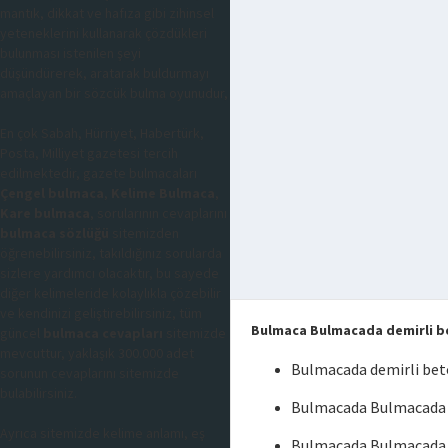
mantık, dikkat ve hafıza gibi zihinsel
yeteneklerini kullanarak çözdükleri
bulunması istenilen şeyi
düşündürerek, aratarak buldurmayı
amaçlayan bir sözcük bulma oyunudur,
En çok Sabah, Hürriyet, Habertürk,
Posta, Milliyet gazetesi tercih
edilmektedir, gazete bulmacaları
Çengel bulmaca
,
Kelime Bulmaca
,
Kare bulmaca
, sorularının cevaplarını
bulmaca sözlüğü
sitemizden
öğrenebilirsiniz, takıldığınız sorularda
sizlere yardımcı olacaktır, bu sayede
diğer kelimeleride kolaylıkla çözebilir
ve kendinizi geliştirebilirsiniz, tüm
Bulmaca Bulmacada demirli b
güncel
bulmaca cevapları
sitemizde
mevcuttur, yaklaşık 300.000 adet
Bulmacada demirli bet
sorunun cevaplarını sitemizde
bulabilirsiniz.
Bulmacada Bulmacada d
Ayrıca sitemizde kelime anlamı, eş
Bulmacada Bulmacada d