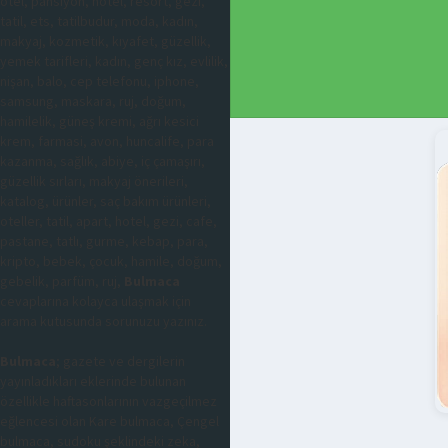
otel, pansiyon, hotel, resort, gezi,
tatil, ets, tatilbudur, moda, kadın,
makyaj, kozmetik, kıyafet, güzellik,
yemek tarifleri, kadın, genç kız, evlilik,
nişan, balo, cep telefonu, iphone,
samsung, maskara, ruj, doğum,
hamilelik, güneş kremi, ağrı kesici
krem, farmasi, avon, huncalife, para
kazanma, sağlık, abiye, iç çamaşırı,
güzellik sırları, makyaj önerileri,
katalog, ürünler, saç bakım ürünleri,
oteller, tatil, apart, hotel, gezi, cafe,
pastane, tatlı, gurme, kebap, para,
kripto, bebek, çocuk, hamile, doğum,
gebelik, parfüm, ruj,
Bulmaca
cevaplarına kolayca ulaşmak için
arama kutusunda sorunuzu yazınız.
Bulmaca
; gazete ve dergilerin
yayınladıkları eklerinde bulunan
özellikle haftasonlarının vazgeçilmez
eğlencesi olan Kare bulmaca, Çengel
bulmaca, sudoku şeklindeki zeka,